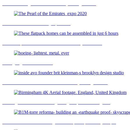
The Ikea Design ProcessFor The FjÃllberget Chair
The Pearl of the Emirates_expo 2020
These flatpack homes can be assembled in just 6 hours
boeing- lightest. metal. ever
inside avo founder brit kleinman-s brooklyn design studio
Birmingham 4K Aerial footage. England, United Kingdom
B1M-torre reforma- building an -earthquake proof- skyscraper