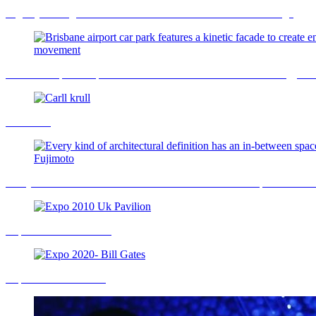
Big- Bjarke Ingels takes the Build Your Own Pavilion Challenge
Brisbane airport car park features a kinetic facade to create energy 
Carll krull
Every kind of architectural definition has an in-between space - Sou 
Expo 2010 Uk Pavilion
Expo 2020- Bill Gates