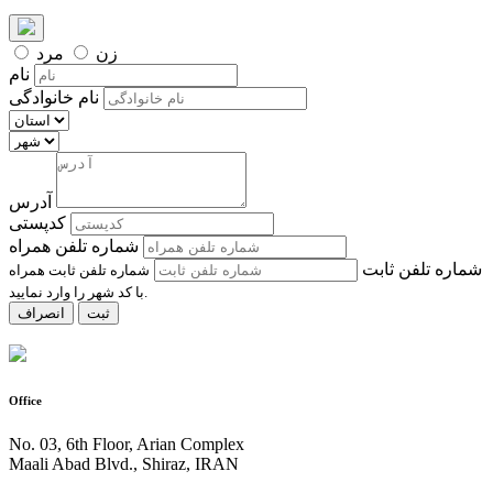
زن
مرد
نام
نام خانوادگی
آدرس
کدپستی
شماره تلفن همراه
شماره تلفن ثابت
شماره تلفن ثابت همراه
با کد شهر را وارد نمایید.
ثبت
انصراف
Office
No. 03, 6th Floor, Arian Complex
Maali Abad Blvd., Shiraz, IRAN