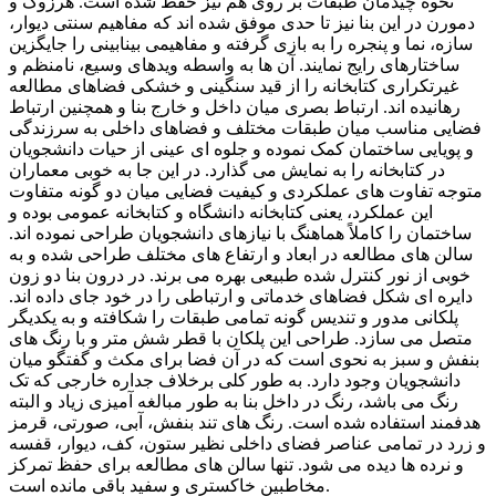
نحوه چیدمان طبقات بر روی هم نیز حفظ شده است. هرزوگ و
دمورن در این بنا نیز تا حدی موفق شده اند که مفاهیم سنتی دیوار،
سازه، نما و پنجره را به بازی گرفته و مفاهیمی بینابینی را جایگزین
ساختارهای رایج نمایند. آن ها به واسطه ویدهای وسیع، نامنظم و
غیرتکراری کتابخانه را از قید سنگینی و خشکی فضاهای مطالعه
رهانیده اند. ارتباط بصری میان داخل و خارج بنا و همچنین ارتباط
فضایی مناسب میان طبقات مختلف و فضاهای داخلی به سرزندگی
و پویایی ساختمان کمک نموده و جلوه ای عینی از حیات دانشجویان
در کتابخانه را به نمایش می گذارد. در این جا به خوبی معماران
متوجه تفاوت های عملکردی و کیفیت فضایی میان دو گونه متفاوت
این عملکرد، یعنی کتابخانه دانشگاه و کتابخانه عمومی بوده و
ساختمان را کاملاً هماهنگ با نیازهای دانشجویان طراحی نموده اند.
سالن های مطالعه در ابعاد و ارتفاع های مختلف طراحی شده و به
خوبی از نور کنترل شده طبیعی بهره می برند. در درون بنا دو زون
دایره ای شکل فضاهای خدماتی و ارتباطی را در خود جای داده اند.
پلکانی مدور و تندیس گونه تمامی طبقات را شکافته و به یکدیگر
متصل می سازد. طراحی این پلکان با قطر شش متر و با رنگ های
بنفش و سبز به نحوی است که در آن فضا برای مکث و گفتگو میان
دانشجویان وجود دارد. به طور کلی برخلاف جداره خارجی که تک
رنگ می باشد، رنگ در داخل بنا به طور مبالغه آمیزی زیاد و البته
هدفمند استفاده شده است. رنگ های تند بنفش، آبی، صورتی، قرمز
و زرد در تمامی عناصر فضای داخلی نظیر ستون، کف، دیوار، قفسه
و نرده ها دیده می شود. تنها سالن های مطالعه برای حفظ تمرکز
مخاطبین خاکستری و سفید باقی مانده است.