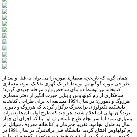
همان گونه که تاریخچه معماری موزه را می توان به قبل و بعد از
طراحی موزه گوگنهایم توسط فرانک گهری تفکیک نمود، معماری
کتابخانه نیز توسط دو بنای شاخص وارد مرحله جدیدی گردید؛
شاهکاری از رم کولهاوس و بنایی حیرت انگیز از دفتر معماری
هرزوگ و دمورن؛ در سال 1994 مسابقه ای برای طراحی کتابخانه
دانشکده تکنولوژی براندنبرگ برگزار گردید که هرزوگ و دمورن
برندگان نهایی آن اعلام شدند. هر چند که طرح اولیه آن ها تغییرات
بسیاری نمود اما سرانجام طرح نامتعارف این بنا که اجرای آن چهار
سال به طول انجامید، تقریباً همزمان با کتابخانه معروف سیاتل اثر
رم کولهاوس افتتاح گردید. دانشگاه فنی براندنبرگ در سال 1991 در
کتبوس، شهری که در آن زمان هنوز چهره شهری کمونیستی را به