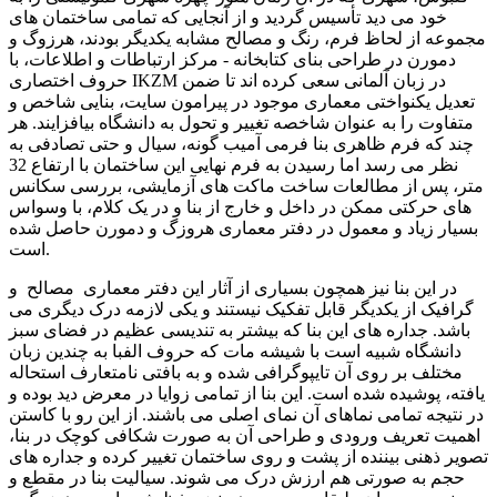
خود می دید تأسیس گردید و از آنجایی که تمامی ساختمان های
مجموعه از لحاظ فرم، رنگ و مصالح مشابه یکدیگر بودند، هرزوگ و
دمورن در طراحی بنای کتابخانه - مرکز ارتباطات و اطلاعات، با
حروف اختصاری IKZM در زبان آلمانی سعی کرده اند تا ضمن
تعدیل یکنواختی معماری موجود در پیرامون سایت، بنایی شاخص و
متفاوت را به عنوان شاخصه تغییر و تحول به دانشگاه بیافزایند. هر
چند که فرم ظاهری بنا فرمی آمیب گونه، سیال و حتی تصادفی به
نظر می رسد اما رسیدن به فرم نهایی این ساختمان با ارتفاع 32
متر، پس از مطالعات ساخت ماکت های آزمایشی، بررسی سکانس
های حرکتی ممکن در داخل و خارج از بنا و در یک کلام، با وسواس
بسیار زیاد و معمول در دفتر معماری هروزگ و دمورن حاصل شده
است.
در این بنا نیز همچون بسیاری از آثار این دفتر معماری مصالح و
گرافیک از یکدیگر قابل تفکیک نیستند و یکی لازمه درک دیگری می
باشد. جداره های این بنا که بیشتر به تندیسی عظیم در فضای سبز
دانشگاه شبیه است با شیشه مات که حروف الفبا به چندین زبان
مختلف بر روی آن تایپوگرافی شده و به بافتی نامتعارف استحاله
یافته، پوشیده شده است. این بنا از تمامی زوایا در معرض دید بوده و
در نتیجه تمامی نماهای آن نمای اصلی می باشند. از این رو با کاستن
اهمیت تعریف ورودی و طراحی آن به صورت شکافی کوچک در بنا،
تصویر ذهنی بیننده از پشت و روی ساختمان تغییر کرده و جداره های
حجم به صورتی هم ارزش درک می شوند. سیالیت بنا در مقطع و