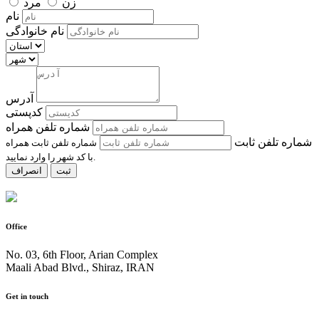
زن
مرد
نام
نام خانوادگی
آدرس
کدپستی
شماره تلفن همراه
شماره تلفن ثابت
شماره تلفن ثابت همراه
با کد شهر را وارد نمایید.
ثبت
انصراف
Office
No. 03, 6th Floor, Arian Complex
Maali Abad Blvd., Shiraz, IRAN
Get in touch