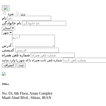
زن
مرد
نام
نام خانوادگی
آدرس
کدپستی
شماره تلفن همراه
ثبت
انصراف
Office
No. 03, 6th Floor, Arian Complex
Maali Abad Blvd., Shiraz, IRAN