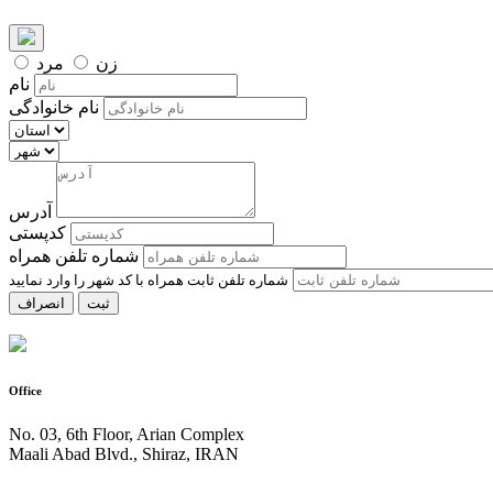
زن
مرد
نام
نام خانوادگی
آدرس
کدپستی
شماره تلفن همراه
ثبت
انصراف
Office
No. 03, 6th Floor, Arian Complex
Maali Abad Blvd., Shiraz, IRAN