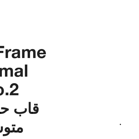
Frame
mal
.2
قاب حی
متو