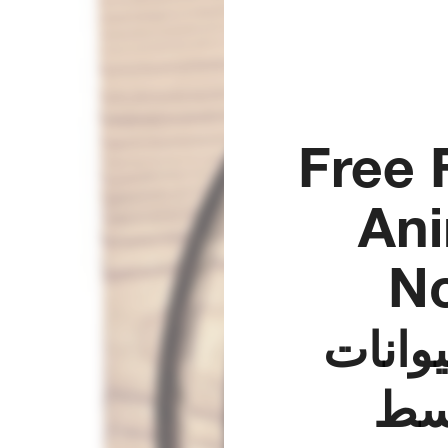
Free 
Ani
No
وانات
سط