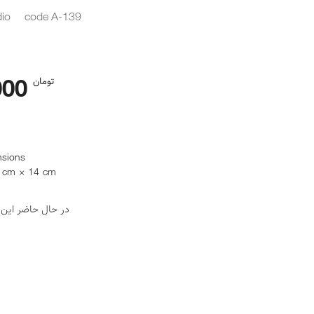
dio
code A-139
000
تومان
sions
 cm × 14 cm
در حال حاضر این 