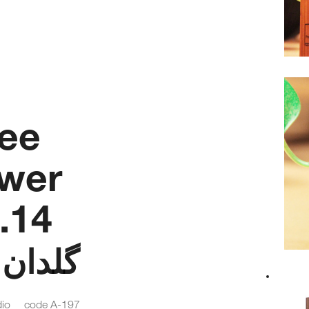
ee
wer
.14
گلدان
dio
code A-197