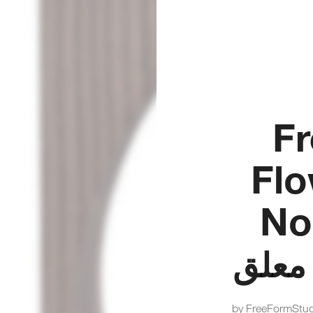
Fr
Flo
No
 معلق
by FreeFormStu