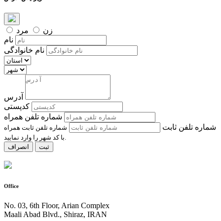
زن
مرد
نام
نام خانوادگی
آدرس
کدپستی
شماره تلفن همراه
شماره تلفن ثابت
شماره تلفن ثابت همراه
با کد شهر را وارد نمایید.
ثبت
انصراف
Office
No. 03, 6th Floor, Arian Complex
Maali Abad Blvd., Shiraz, IRAN