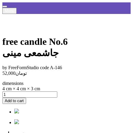
Menu
free candle No.6
جاشمعی مینی
by FreeFormStudio
code A-146
تومان
52,000
dimensions
4 cm × 4 cm × 3 cm
Add to cart