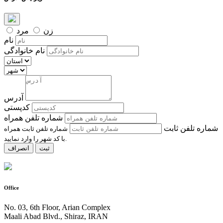
زن
مرد
نام
نام خانوادگی
آدرس
کدپستی
شماره تلفن همراه
شماره تلفن ثابت
شماره تلفن ثابت همراه
با کد شهر را وارد نمایید.
ثبت
انصراف
Office
No. 03, 6th Floor, Arian Complex
Maali Abad Blvd., Shiraz, IRAN