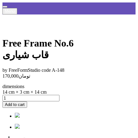
Menu
Free Frame No.6
قاب شیاری
by FreeFormStudio
code A-148
تومان
170,000
dimensions
14 cm × 3 cm × 14 cm
Add to cart