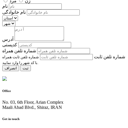
زن
مرد
نام
نام خانوادگی
آدرس
کدپستی
شماره تلفن همراه
شماره تلفن ثابت
شماره تلفن ثابت همراه
با کد شهر را وارد نمایید.
ثبت
انصراف
Office
No. 03, 6th Floor, Arian Complex
Maali Abad Blvd., Shiraz, IRAN
Get in touch