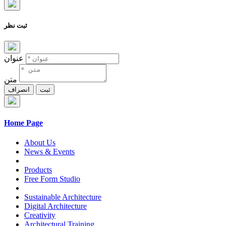
ثبت نظر
عنوان
متن
ثبت
انصراف
Home Page
About Us
News & Events
Products
Free Form Studio
Sustainable Architecture
Digital Architecture
Creativity
Architectural Training